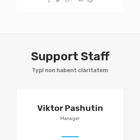
Support Staff
Typi non habent claritatem
Duis autem vel eum iriure dolor
in hendrerit in vulputate velit
Viktor Pashutin
esse molestie consequat, vel
illum dolore.
Manager