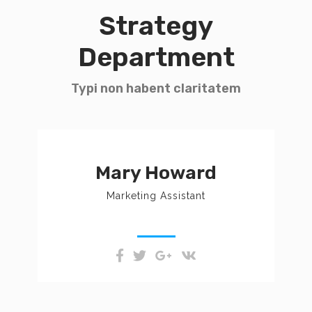
Strategy
Department
Typi non habent claritatem
Nam liber tempor cum soluta
nobis eleifend option congue
Mary Howard
nihil imperdiet doming id quod
mazim placerat facer possim
Marketing Assistant
assum. Typi non habent
claritatem.