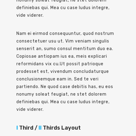
nonumy soleat feugiat, ne stet dolorem
definiebas qui. Mea cu case ludus integre,
vide viderer.
Nam ei eirmod consequuntur, quod nostrum
consectetuer usu ut. Vim veniam singulis
senserit an, sumo consul mentitum duo ea.
Copiosae antiopam ius ea, meis explicari
reformidans vix cu.Ut possit patrioque
prodesset est, vivendum concludaturque
conclusionemque eam in. Sed te veri
partiendo. Ne quod case debitis has, eu eos
nonumy soleat feugiat, ne stet dolorem
definiebas qui. Mea cu case ludus integre,
vide viderer.
I
Third /
II
Thirds Layout