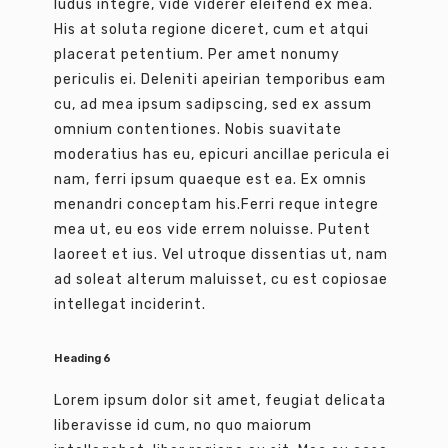
ludus integre, vide viderer eleifend ex mea.
His at soluta regione diceret, cum et atqui
placerat petentium. Per amet nonumy
periculis ei. Deleniti apeirian temporibus eam
cu, ad mea ipsum sadipscing, sed ex assum
omnium contentiones. Nobis suavitate
moderatius has eu, epicuri ancillae pericula ei
nam, ferri ipsum quaeque est ea. Ex omnis
menandri conceptam his.Ferri reque integre
mea ut, eu eos vide errem noluisse. Putent
laoreet et ius. Vel utroque dissentias ut, nam
ad soleat alterum maluisset, cu est copiosae
intellegat inciderint.
Heading 6
Lorem ipsum dolor sit amet, feugiat delicata
liberavisse id cum, no quo maiorum