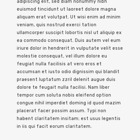
adipiscing elit, sed diam nonummy nibh
euismod tincidunt ut laoreet dolore magna
aliquam erat volutpat. Ut wisi enim ad minim
veniam, quis nostrud exerci tation
ullamcorper suscipit lobortis nisl ut aliquip ex
ea commodo consequat. Duis autem vel eum
iriure dolor in hendrerit in vulputate velit esse
molestie consequat, vel illum dolore eu
feugiat nulla facilisis at vero eros et
accumsan et iusto odio dignissim qui blandit
praesent luptatum zzril delenit augue duis
dolore te feugait nulla facilisi. Nam liber
tempor cum soluta nobis eleifend option
congue nihil imperdiet doming id quod mazim
placerat facer possim assum. Typi non
habent claritatem insitam; est usus legentis
in iis qui facit eorum claritatem.