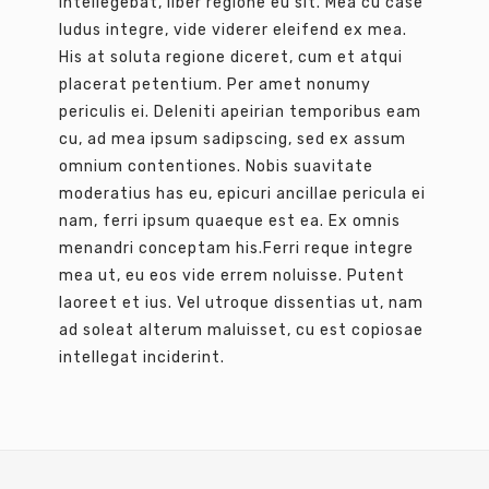
intellegebat, liber regione eu sit. Mea cu case
ludus integre, vide viderer eleifend ex mea.
His at soluta regione diceret, cum et atqui
placerat petentium. Per amet nonumy
periculis ei. Deleniti apeirian temporibus eam
cu, ad mea ipsum sadipscing, sed ex assum
omnium contentiones. Nobis suavitate
moderatius has eu, epicuri ancillae pericula ei
nam, ferri ipsum quaeque est ea. Ex omnis
menandri conceptam his.Ferri reque integre
mea ut, eu eos vide errem noluisse. Putent
laoreet et ius. Vel utroque dissentias ut, nam
ad soleat alterum maluisset, cu est copiosae
intellegat inciderint.