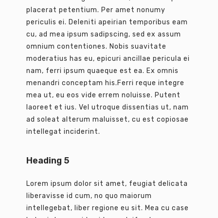
placerat petentium. Per amet nonumy
periculis ei. Deleniti apeirian temporibus eam
cu, ad mea ipsum sadipscing, sed ex assum
omnium contentiones. Nobis suavitate
moderatius has eu, epicuri ancillae pericula ei
nam, ferri ipsum quaeque est ea. Ex omnis
menandri conceptam his.Ferri reque integre
mea ut, eu eos vide errem noluisse. Putent
laoreet et ius. Vel utroque dissentias ut, nam
ad soleat alterum maluisset, cu est copiosae
intellegat inciderint.
Heading 5
Lorem ipsum dolor sit amet, feugiat delicata
liberavisse id cum, no quo maiorum
intellegebat, liber regione eu sit. Mea cu case