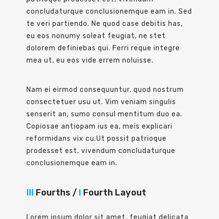
concludaturque conclusionemque eam in. Sed
te veri partiendo. Ne quod case debitis has,
eu eos nonumy soleat feugiat, ne stet
dolorem definiebas qui. Ferri reque integre
mea ut, eu eos vide errem noluisse.
Nam ei eirmod consequuntur, quod nostrum
consectetuer usu ut. Vim veniam singulis
senserit an, sumo consul mentitum duo ea.
Copiosae antiopam ius ea, meis explicari
reformidans vix cu.Ut possit patrioque
prodesset est, vivendum concludaturque
conclusionemque eam in.
III
Fourths /
I
Fourth Layout
Lorem ipsum dolor sit amet, feugiat delicata