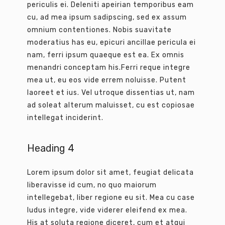
periculis ei. Deleniti apeirian temporibus eam
cu, ad mea ipsum sadipscing, sed ex assum
omnium contentiones. Nobis suavitate
moderatius has eu, epicuri ancillae pericula ei
nam, ferri ipsum quaeque est ea. Ex omnis
menandri conceptam his.Ferri reque integre
mea ut, eu eos vide errem noluisse. Putent
laoreet et ius. Vel utroque dissentias ut, nam
ad soleat alterum maluisset, cu est copiosae
intellegat inciderint.
Heading 4
Lorem ipsum dolor sit amet, feugiat delicata
liberavisse id cum, no quo maiorum
intellegebat, liber regione eu sit. Mea cu case
ludus integre, vide viderer eleifend ex mea.
His at soluta regione diceret, cum et atqui