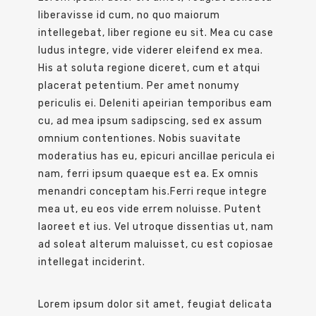
liberavisse id cum, no quo maiorum
intellegebat, liber regione eu sit. Mea cu case
ludus integre, vide viderer eleifend ex mea.
His at soluta regione diceret, cum et atqui
placerat petentium. Per amet nonumy
periculis ei. Deleniti apeirian temporibus eam
cu, ad mea ipsum sadipscing, sed ex assum
omnium contentiones. Nobis suavitate
moderatius has eu, epicuri ancillae pericula ei
nam, ferri ipsum quaeque est ea. Ex omnis
menandri conceptam his.Ferri reque integre
mea ut, eu eos vide errem noluisse. Putent
laoreet et ius. Vel utroque dissentias ut, nam
ad soleat alterum maluisset, cu est copiosae
intellegat inciderint.
Lorem ipsum dolor sit amet, feugiat delicata