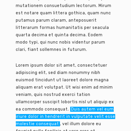
mutationem consuetudium lectorum. Mirum
est notare quam littera gothica, quam nunc
putamus parum claram, anteposuerit
litterarum formas humanitatis per seacula
quarta decima et quinta decima. Eodem
modo typi, qui nunc nobis videntur parum
clari, fiant sollemnes in futurum.
Lorem ipsum dolor sit amet, consectetuer
adipiscing elit, sed diam nonummy nibh
euismod tincidunt ut laoreet dolore magna
aliquam erat volutpat. Ut wisi enim ad minim
veniam, quis nostrud exerci tation
ullamcorper suscipit lobortis nisl ut aliquip ex
ea commodo consequat.
Duis autem vel eum
iriure dolor in hendrerit in vulputate velit esse
molestie consequat
, vel illum dolore eu