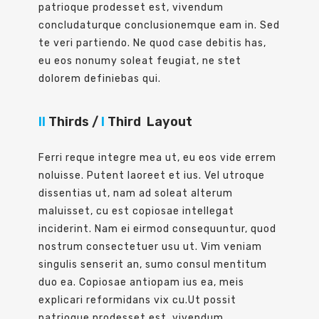
patrioque prodesset est, vivendum
concludaturque conclusionemque eam in. Sed
te veri partiendo. Ne quod case debitis has,
eu eos nonumy soleat feugiat, ne stet
dolorem definiebas qui.
II
Thirds /
I
Third Layout
Ferri reque integre mea ut, eu eos vide errem
noluisse. Putent laoreet et ius. Vel utroque
dissentias ut, nam ad soleat alterum
maluisset, cu est copiosae intellegat
inciderint. Nam ei eirmod consequuntur, quod
nostrum consectetuer usu ut. Vim veniam
singulis senserit an, sumo consul mentitum
duo ea. Copiosae antiopam ius ea, meis
explicari reformidans vix cu.Ut possit
patrioque prodesset est, vivendum