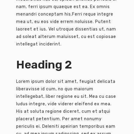
nam, ferri ipsum quaeque est ea. Ex omnis
menandri conceptam his.Ferri reque integre
mea ut, eu eos vide errem noluisse. Putent
laoreet et ius. Vel utroque dissentias ut, nam
ad soleat alterum maluisset, cu est copiosae
intellegat inciderint.
Heading 2
Lorem ipsum dolor sit amet, feugiat delicata
liberavisse id cum, no quo maiorum
intellegebat, liber regione eu sit. Mea cu case
ludus integre, vide viderer eleifend ex mea.
His at soluta regione diceret, cum et atqui
placerat petentium. Per amet nonumy
periculis ei. Deleniti apeirian temporibus eam
cu, ad mea ipsum sadipscing, sed ex assum