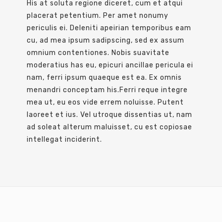
His at soluta regione diceret, cum et atqui
placerat petentium. Per amet nonumy
periculis ei. Deleniti apeirian temporibus eam
cu, ad mea ipsum sadipscing, sed ex assum
omnium contentiones. Nobis suavitate
moderatius has eu, epicuri ancillae pericula ei
nam, ferri ipsum quaeque est ea. Ex omnis
menandri conceptam his.Ferri reque integre
mea ut, eu eos vide errem noluisse. Putent
laoreet et ius. Vel utroque dissentias ut, nam
ad soleat alterum maluisset, cu est copiosae
intellegat inciderint.